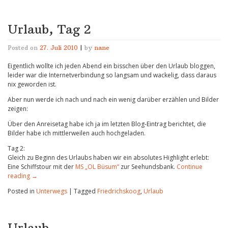
Urlaub, Tag 2
Posted on
27. Juli 2010
|
by
nane
Eigentlich wollte ich jeden Abend ein bisschen über den Urlaub bloggen,
leider war die Internetverbindung so langsam und wackelig, dass daraus
nix geworden ist.
Aber nun werde ich nach und nach ein wenig darüber erzählen und Bilder
zeigen:
Über den Anreisetag habe ich ja im letzten Blog-Eintrag berichtet, die
Bilder habe ich mittlerweilen auch hochgeladen.
Tag 2:
Gleich zu Beginn des Urlaubs haben wir ein absolutes Highlight erlebt:
Eine Schiffstour mit der
MS „OL Büsum“
zur Seehundsbank.
Continue
reading
→
Posted in
Unterwegs
|
Tagged
Friedrichskoog
,
Urlaub
Urlaub…