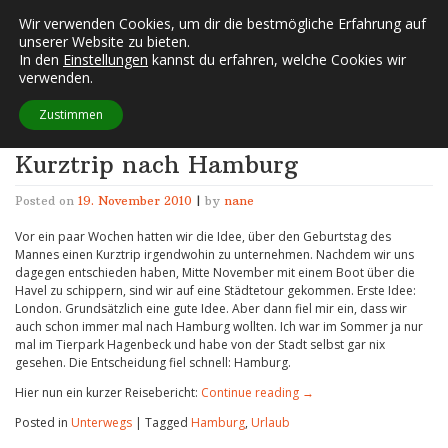
Skip
Wir verwenden Cookies, um dir die bestmögliche Erfahrung auf
FUSSELECKE
to
unserer Website zu bieten.
content
In den
Einstellungen
kannst du erfahren, welche Cookies wir
verwenden.
Schlagwort:
Urlaub
Zustimmen
Kurztrip nach Hamburg
Posted on
19. November 2010
|
by
nane
Vor ein paar Wochen hatten wir die Idee, über den Geburtstag des
Mannes einen Kurztrip irgendwohin zu unternehmen. Nachdem wir uns
dagegen entschieden haben, Mitte November mit einem Boot über die
Havel zu schippern, sind wir auf eine Städtetour gekommen. Erste Idee:
London. Grundsätzlich eine gute Idee. Aber dann fiel mir ein, dass wir
auch schon immer mal nach Hamburg wollten. Ich war im Sommer ja nur
mal im Tierpark Hagenbeck und habe von der Stadt selbst gar nix
gesehen. Die Entscheidung fiel schnell: Hamburg.
Hier nun ein kurzer Reisebericht:
Continue reading
→
Posted in
Unterwegs
|
Tagged
Hamburg
,
Urlaub