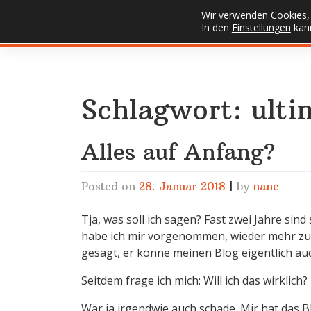
Skip
Wir verwenden Cookies, 
FUSSELECKE
to
In den
Einstellungen
kann
content
Schlagwort:
ulti
Alles auf Anfang?
Posted on
28. Januar 2018
|
by
nane
Tja, was soll ich sagen? Fast zwei Jahre sin
habe ich mir vorgenommen, wieder mehr zu
gesagt, er könne meinen Blog eigentlich au
Seitdem frage ich mich: Will ich das wirklich?
Wär ja irgendwie auch schade. Mir hat das