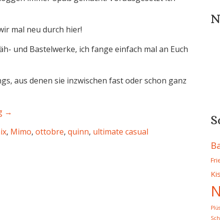
N
wir mal neu durch hier!
Näh- und Bastelwerke, ich fange einfach mal an Euch
ungs, aus denen sie inzwischen fast oder schon ganz
ng
→
S
ix
,
Mimo
,
ottobre
,
quinn
,
ultimate casual
B
Fr
Ki
N
Plü
Sch