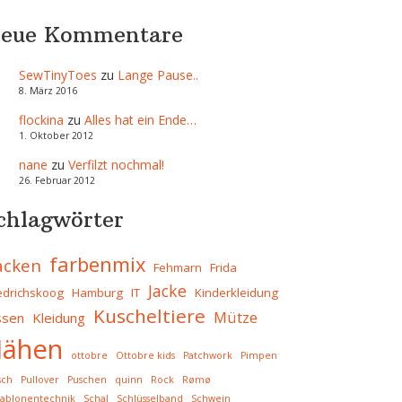
eue Kommentare
SewTinyToes
zu
Lange Pause..
8. März 2016
flockina
zu
Alles hat ein Ende…
1. Oktober 2012
nane
zu
Verfilzt nochmal!
26. Februar 2012
chlagwörter
farbenmix
acken
Fehmarn
Frida
Jacke
iedrichskoog
Hamburg
IT
Kinderkleidung
Kuscheltiere
Mütze
ssen
Kleidung
ähen
ottobre
Ottobre kids
Patchwork
Pimpen
sch
Pullover
Puschen
quinn
Rock
Rømø
ablonentechnik
Schal
Schlüsselband
Schwein