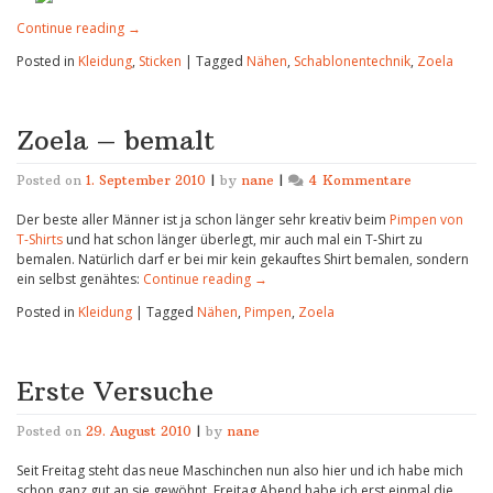
Continue reading
→
Posted in
Kleidung
,
Sticken
|
Tagged
Nähen
,
Schablonentechnik
,
Zoela
Zoela – bemalt
zu
Posted on
1. September 2010
|
by
nane
|
4 Kommentare
Zoela
Der beste aller Männer ist ja schon länger sehr kreativ beim
Pimpen von
–
T-Shirts
und hat schon länger überlegt, mir auch mal ein T-Shirt zu
bemalt
bemalen. Natürlich darf er bei mir kein gekauftes Shirt bemalen, sondern
ein selbst genähtes:
Continue reading
→
Posted in
Kleidung
|
Tagged
Nähen
,
Pimpen
,
Zoela
Erste Versuche
Posted on
29. August 2010
|
by
nane
Seit Freitag steht das neue Maschinchen nun also hier und ich habe mich
schon ganz gut an sie gewöhnt. Freitag Abend habe ich erst einmal die