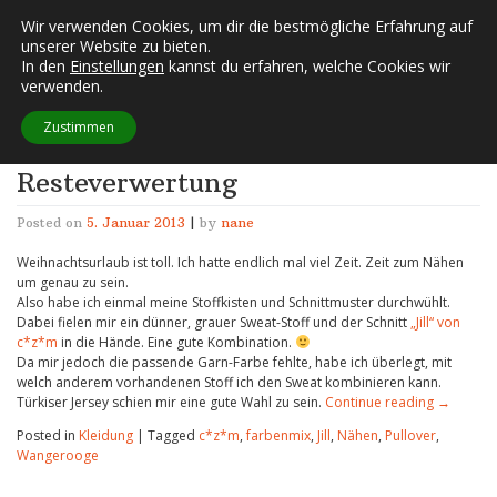
Skip
Wir verwenden Cookies, um dir die bestmögliche Erfahrung auf
FUSSELECKE
to
unserer Website zu bieten.
content
In den
Einstellungen
kannst du erfahren, welche Cookies wir
verwenden.
Kategorie:
Kleidung
Zustimmen
Resteverwertung
Posted on
5. Januar 2013
|
by
nane
Weihnachtsurlaub ist toll. Ich hatte endlich mal viel Zeit. Zeit zum Nähen
um genau zu sein.
Also habe ich einmal meine Stoffkisten und Schnittmuster durchwühlt.
Dabei fielen mir ein dünner, grauer Sweat-Stoff und der Schnitt
„Jill“ von
c*z*m
in die Hände. Eine gute Kombination.
Da mir jedoch die passende Garn-Farbe fehlte, habe ich überlegt, mit
welch anderem vorhandenen Stoff ich den Sweat kombinieren kann.
Türkiser Jersey schien mir eine gute Wahl zu sein.
Continue reading
→
Posted in
Kleidung
|
Tagged
c*z*m
,
farbenmix
,
Jill
,
Nähen
,
Pullover
,
Wangerooge