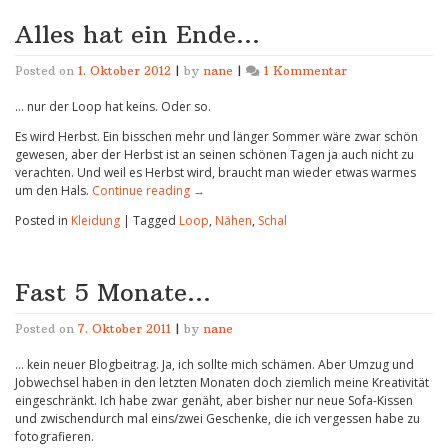
Alles hat ein Ende…
zu
Posted on
1. Oktober 2012
|
by
nane
|
1 Kommentar
Alles
… nur der Loop hat keins. Oder so.
hat
ein
Es wird Herbst. Ein bisschen mehr und länger Sommer wäre zwar schön
Ende…
gewesen, aber der Herbst ist an seinen schönen Tagen ja auch nicht zu
verachten. Und weil es Herbst wird, braucht man wieder etwas warmes
um den Hals.
Continue reading
→
Posted in
Kleidung
|
Tagged
Loop
,
Nähen
,
Schal
Fast 5 Monate…
Posted on
7. Oktober 2011
|
by
nane
… kein neuer Blogbeitrag. Ja, ich sollte mich schämen. Aber Umzug und
Jobwechsel haben in den letzten Monaten doch ziemlich meine Kreativität
eingeschränkt. Ich habe zwar genäht, aber bisher nur neue Sofa-Kissen
und zwischendurch mal eins/zwei Geschenke, die ich vergessen habe zu
fotografieren.