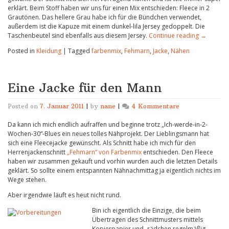
erklärt. Beim Stoff haben wir uns für einen Mix entschieden: Fleece in 2
Grautönen. Das hellere Grau habe ich für die Bündchen verwendet,
außerdem ist die Kapuze mit einem dunkel-lila Jersey gedoppelt. Die
Taschenbeutel sind ebenfalls aus diesem Jersey.
Continue reading
→
Posted in
Kleidung
|
Tagged
farbenmix
,
Fehmarn
,
Jacke
,
Nähen
Eine Jacke für den Mann
zu
Posted on
7. Januar 2011
|
by
nane
|
4 Kommentare
Eine
Da kann ich mich endlich aufraffen und beginne trotz „Ich-werde-in-2-
Jacke
Wochen-30“-Blues ein neues tolles Nähprojekt. Der Lieblingsmann hat
für
sich eine Fleecejacke gewünscht. Als Schnitt habe ich mich für den
den
Herrenjackenschnitt
„Fehmarn“ von Farbenmix
entschieden. Den Fleece
Mann
haben wir zusammen gekauft und vorhin wurden auch die letzten Details
geklärt. So sollte einem entspannten Nähnachmittag ja eigentlich nichts im
Wege stehen.
Aber irgendwie läuft es heut nicht rund.
Bin ich eigentlich die Einzige, die beim
Übertragen des Schnittmusters mittels
Kopierpapier und -rädchen regelmäßig