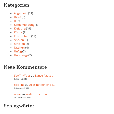
Kategorien
Allgemein
(11)
Deko
(8)
IT
(2)
Kinderkleidung
(6)
Kleidung
(19)
Küche
(7)
Kuscheltiere
(12)
Sticken
(6)
Stricken
(2)
Taschen
(4)
Unfug
(7)
Unterwegs
(7)
Neue Kommentare
SewTinyToes
zu
Lange Pause..
8. März 2016
flockina
zu
Alles hat ein Ende…
1. Oktober 2012
nane
zu
Verfilzt nochmal!
26. Februar 2012
Schlagwörter