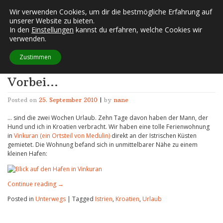
Skip
Wir verwenden Cookies, um dir die bestmögliche Erfahrung auf
FUSSELECKE
to
unserer Website zu bieten.
content
In den
Einstellungen
kannst du erfahren, welche Cookies wir
verwenden.
Schlagwort:
Istrien
Zustimmen
Vorbei…
Posted on
25. September 2010
|
by
nane
… sind die zwei Wochen Urlaub. Zehn Tage davon haben der Mann, der
Hund und ich in Kroatien verbracht. Wir haben eine tolle Ferienwohnung
in
Vinkuran (ein Ortsteil von Medulin)
direkt an der Istrischen Küsten
gemietet. Die Wohnung befand sich in unmittelbarer Nähe zu einem
kleinen Hafen:
Continue reading
→
Posted in
Unterwegs
|
Tagged
Istrien
,
Kroatien
,
Urlaub