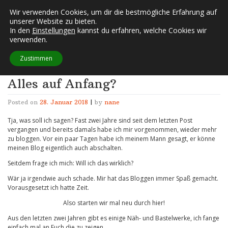
Skip
Wir verwenden Cookies, um dir die bestmögliche Erfahrung auf
FUSSELECKE
to
unserer Website zu bieten.
content
In den
Einstellungen
kannst du erfahren, welche Cookies wir
verwenden.
Schlagwort:
Mimo
Zustimmen
Alles auf Anfang?
Posted on
28. Januar 2018
|
by
nane
Tja, was soll ich sagen? Fast zwei Jahre sind seit dem letzten Post
vergangen und bereits damals habe ich mir vorgenommen, wieder mehr
zu bloggen. Vor ein paar Tagen habe ich meinem Mann gesagt, er könne
meinen Blog eigentlich auch abschalten.
Seitdem frage ich mich: Will ich das wirklich?
Wär ja irgendwie auch schade. Mir hat das Bloggen immer Spaß gemacht.
Vorausgesetzt ich hatte Zeit.
Also starten wir mal neu durch hier!
Aus den letzten zwei Jahren gibt es einige Näh- und Bastelwerke, ich fange
einfach mal an Euch die zu zeigen..