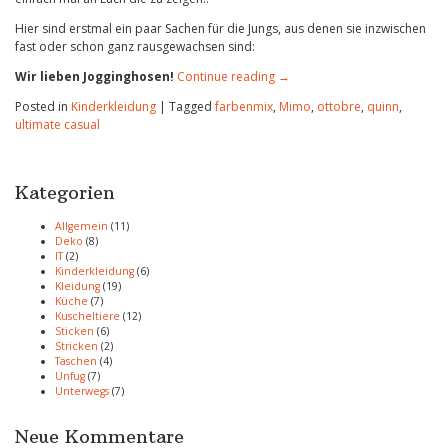
Hier sind erstmal ein paar Sachen für die Jungs, aus denen sie inzwischen
fast oder schon ganz rausgewachsen sind:
Wir lieben Jogginghosen!
Continue reading
→
Posted in
Kinderkleidung
|
Tagged
farbenmix
,
Mimo
,
ottobre
,
quinn
,
ultimate casual
Kategorien
Allgemein
(11)
Deko
(8)
IT
(2)
Kinderkleidung
(6)
Kleidung
(19)
Küche
(7)
Kuscheltiere
(12)
Sticken
(6)
Stricken
(2)
Taschen
(4)
Unfug
(7)
Unterwegs
(7)
Neue Kommentare