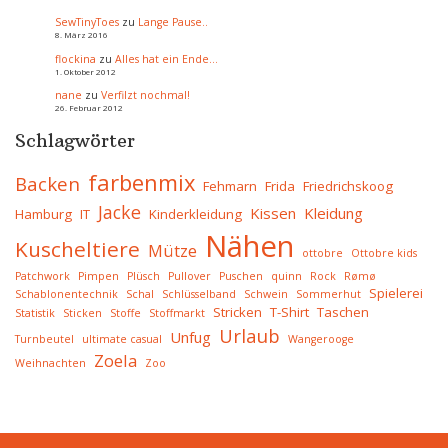
SewTinyToes
zu
Lange Pause..
8. März 2016
flockina
zu
Alles hat ein Ende…
1. Oktober 2012
nane
zu
Verfilzt nochmal!
26. Februar 2012
Schlagwörter
farbenmix
Backen
Fehmarn
Frida
Friedrichskoog
Jacke
Kissen
Kleidung
Hamburg
IT
Kinderkleidung
Nähen
Kuscheltiere
Mütze
ottobre
Ottobre kids
Patchwork
Pimpen
Plüsch
Pullover
Puschen
quinn
Rock
Rømø
Spielerei
Schablonentechnik
Schal
Schlüsselband
Schwein
Sommerhut
Stricken
T-Shirt
Taschen
Statistik
Sticken
Stoffe
Stoffmarkt
Urlaub
Unfug
Turnbeutel
ultimate casual
Wangerooge
Zoela
Weihnachten
Zoo