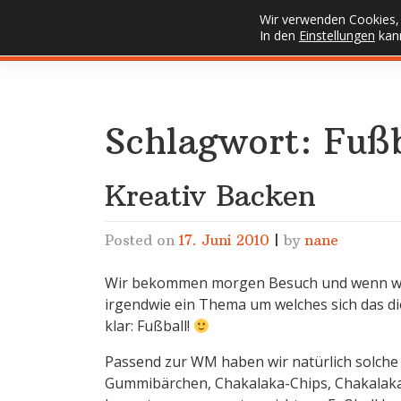
Skip
Wir verwenden Cookies, 
FUSSELECKE
to
In den
Einstellungen
kann
content
Schlagwort:
Fußb
Kreativ Backen
Posted on
17. Juni 2010
|
by
nane
Wir bekommen morgen Besuch und wenn wir 
irgendwie ein Thema um welches sich das di
klar: Fußball!
Passend zur WM haben wir natürlich solche
Gummibärchen, Chakalaka-Chips, Chakalaka