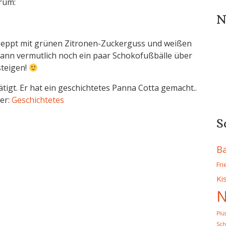
rum:
N
epeppt mit grünen Zitronen-Zuckerguss und weißen
ann vermutlich noch ein paar Schokofußbälle über
steigen!
tigt. Er hat ein geschichtetes Panna Cotta gemacht..
er:
Geschichtetes
S
B
Fr
Ki
N
Plü
Sch