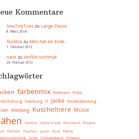
eue Kommentare
SewTinyToes
zu
Lange Pause..
8. März 2016
flockina
zu
Alles hat ein Ende…
1. Oktober 2012
nane
zu
Verfilzt nochmal!
26. Februar 2012
chlagwörter
farbenmix
acken
Fehmarn
Frida
Jacke
iedrichskoog
Hamburg
IT
Kinderkleidung
Kuscheltiere
Mütze
ssen
Kleidung
ähen
ottobre
Ottobre kids
Patchwork
Pimpen
sch
Pullover
Puschen
quinn
Rock
Rømø
ablonentechnik
Schal
Schlüsselband
Schwein