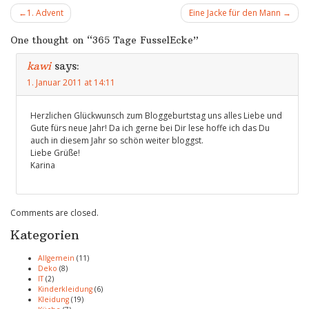
Beitragsnavigation
1. Advent
Eine Jacke für den Mann
One thought on “
365 Tage FusselEcke
”
kawi
says:
1. Januar 2011 at 14:11
Herzlichen Glückwunsch zum Bloggeburtstag uns alles Liebe und
Gute fürs neue Jahr! Da ich gerne bei Dir lese hoffe ich das Du
auch in diesem Jahr so schön weiter bloggst.
Liebe Grüße!
Karina
Comments are closed.
Kategorien
Allgemein
(11)
Deko
(8)
IT
(2)
Kinderkleidung
(6)
Kleidung
(19)