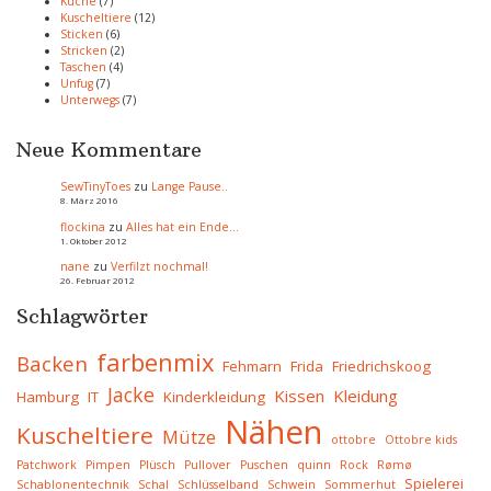
Küche
(7)
Kuscheltiere
(12)
Sticken
(6)
Stricken
(2)
Taschen
(4)
Unfug
(7)
Unterwegs
(7)
Neue Kommentare
SewTinyToes
zu
Lange Pause..
8. März 2016
flockina
zu
Alles hat ein Ende…
1. Oktober 2012
nane
zu
Verfilzt nochmal!
26. Februar 2012
Schlagwörter
farbenmix
Backen
Fehmarn
Frida
Friedrichskoog
Jacke
Kissen
Kleidung
Hamburg
IT
Kinderkleidung
Nähen
Kuscheltiere
Mütze
ottobre
Ottobre kids
Patchwork
Pimpen
Plüsch
Pullover
Puschen
quinn
Rock
Rømø
Spielerei
Schablonentechnik
Schal
Schlüsselband
Schwein
Sommerhut