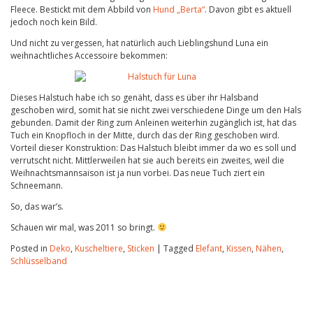
Fleece. Bestickt mit dem Abbild von
Hund „Berta“
. Davon gibt es aktuell
jedoch noch kein Bild.
Und nicht zu vergessen, hat natürlich auch Lieblingshund Luna ein
weihnachtliches Accessoire bekommen:
Dieses Halstuch habe ich so genäht, dass es über ihr Halsband
geschoben wird, somit hat sie nicht zwei verschiedene Dinge um den Hals
gebunden. Damit der Ring zum Anleinen weiterhin zugänglich ist, hat das
Tuch ein Knopfloch in der Mitte, durch das der Ring geschoben wird.
Vorteil dieser Konstruktion: Das Halstuch bleibt immer da wo es soll und
verrutscht nicht. Mittlerweilen hat sie auch bereits ein zweites, weil die
Weihnachtsmannsaison ist ja nun vorbei. Das neue Tuch ziert ein
Schneemann.
So, das war’s.
Schauen wir mal, was 2011 so bringt.
Posted in
Deko
,
Kuscheltiere
,
Sticken
|
Tagged
Elefant
,
Kissen
,
Nähen
,
Schlüsselband