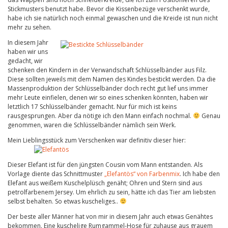
Stickmusters benutzt habe. Bevor die Kissenbezüge verschenkt wurde,
habe ich sie natürlich noch einmal gewaschen und die Kreide ist nun nicht
mehr zu sehen.
In diesem Jahr
haben wir uns
gedacht, wir
schenken den Kindern in der Verwandschaft Schlüsselbänder aus Filz.
Diese sollten jeweils mit dem Namen des Kindes bestickt werden. Da die
Massenproduktion der Schlüsselbänder doch recht gut lief uns immer
mehr Leute einfielen, denen wir so eines schenken könnten, haben wir
letztlich 17 Schlüsselbänder gemacht. Nur für mich ist keins
rausgesprungen. Aber da nötige ich den Mann einfach nochmal.
Genau
genommen, waren die Schlüsselbänder nämlich sein Werk.
Mein Lieblingsstück zum Verschenken war definitiv dieser hier:
Dieser Elefant ist für den jüngsten Cousin vom Mann entstanden. Als
Vorlage diente das Schnittmuster
„Elefantös“ von Farbenmix
. Ich habe den
Elefant aus weißem Kuschelplüsch genäht; Ohren und Stern sind aus
petrolfarbenem Jersey. Um ehrlich zu sein, hätte ich das Tier am liebsten
selbst behalten. So etwas kuscheliges..
Der beste aller Männer hat von mir in diesem Jahr auch etwas Genähtes
bekommen. Eine kuschelige Rumgammel-Hose für zuhause aus grauem