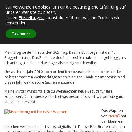
Skip
Wir verwenden Cookies, um dir die bestmögliche Erfahrung auf
FUSSELECKE
to
unserer Website zu bieten.
content
In den
Einstellungen
kannst du erfahren, welche Cookies wir
verwenden.
365 Tage FusselEcke
Zustimmen
Posted on
1. Januar 2011
|
by
nane
Mein Blog besteht heute den 365. Tag. Das heißt, morgen ist der 1.
Bloggeburtstag. Das Resümee des 1. Jahres? Ich habe mehr gebloggt, als
ich anfangs dachte und weniger als ich eigentlich wollte.
Um auch das Jahr 2010 noch ordentlich abzuschließen, möchte ich die
selbstgemachten Weihnachtsgeschenke zeigen. Dank Stickmaschine sind
dieses Jahr wirklich tolle Sachen entstanden.
Meine Mutter wünschte sich zu Weihnachten neue Bezüge für ihre
Sofakissen. Damit diese wirklich etwas besonders sind, wurden sie ganz
individuell bestickt:
Das Wappen
von
Neusiß
hat
der Mann ein
bisschen vereinfacht und selbst digitalisiert. Die weißen Streifen rund um
das Wappen sind noch Schneiderkreide, die ich zum Positionieren des