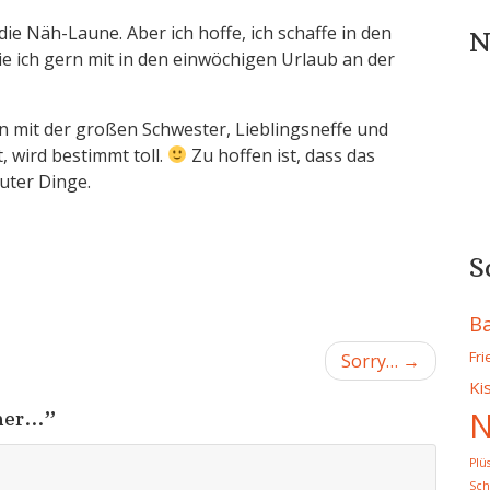
die Näh-Laune. Aber ich hoffe, ich schaffe in den
N
e ich gern mit in den einwöchigen Urlaub an der
n mit der großen Schwester, Lieblingsneffe und
, wird bestimmt toll.
Zu hoffen ist, dass das
guter Dinge.
S
B
Fr
Sorry…
Ki
N
her…
”
Plü
Sch