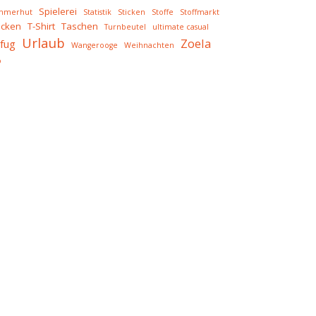
Spielerei
mmerhut
Statistik
Sticken
Stoffe
Stoffmarkt
icken
T-Shirt
Taschen
Turnbeutel
ultimate casual
Urlaub
Zoela
fug
Wangerooge
Weihnachten
o