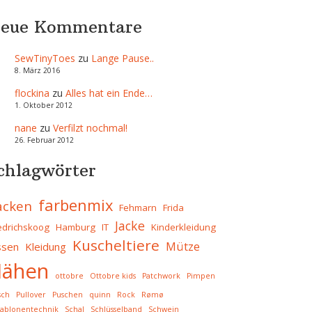
eue Kommentare
SewTinyToes
zu
Lange Pause..
8. März 2016
flockina
zu
Alles hat ein Ende…
1. Oktober 2012
nane
zu
Verfilzt nochmal!
26. Februar 2012
chlagwörter
farbenmix
acken
Fehmarn
Frida
Jacke
iedrichskoog
Hamburg
IT
Kinderkleidung
Kuscheltiere
Mütze
ssen
Kleidung
ähen
ottobre
Ottobre kids
Patchwork
Pimpen
sch
Pullover
Puschen
quinn
Rock
Rømø
ablonentechnik
Schal
Schlüsselband
Schwein