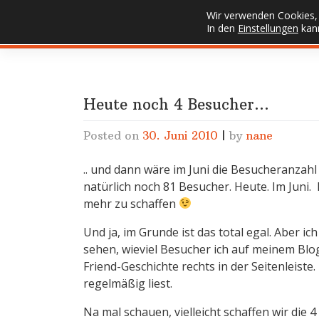
Skip
Wir verwenden Cookies, 
FUSSELECKE
to
In den
Einstellungen
kann
content
Heute noch 4 Besucher…
Posted on
30. Juni 2010
|
by
nane
.. und dann wäre im Juni die Besucheranzah
natürlich noch 81 Besucher. Heute. Im Juni. 
mehr zu schaffen
Und ja, im Grunde ist das total egal. Aber ich
sehen, wieviel Besucher ich auf meinem Blog
Friend-Geschichte rechts in der Seitenleist
regelmäßig liest.
Na mal schauen, vielleicht schaffen wir die 