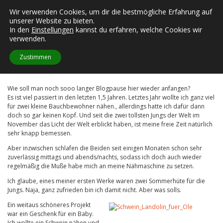
Skip
Wir verwenden Cookies, um dir die bestmögliche Erfahrung auf
FUSSELECKE
to
unserer Website zu bieten.
content
In den
Einstellungen
kannst du erfahren, welche Cookies wir
verwenden.
Zurück an der Nähmaschine
Zustimmen
Posted on
4. August 2014
|
by
nane
Wie soll man noch sooo langer Blogpause hier wieder anfangen?
Es ist viel passiert in den letzten 1,5 Jahren. Letztes Jahr wollte ich ganz viel
für zwei kleine Bauchbewohner nähen., allerdings hatte ich dafür dann
doch so gar keinen Kopf. Und seit die zwei tollsten Jungs der Welt im
November das Licht der Welt erblickt haben, ist meine freie Zeit natürlich
sehr knapp bemessen.
Aber inzwischen schlafen die Beiden seit einigen Monaten schon sehr
zuverlässig mittags und abends/nachts, sodass ich doch auch wieder
regelmäßig die Muße habe mich an meine Nähmaschine zu setzen.
Ich glaube, eines meiner ersten Werke waren zwei Sommerhüte für die
Jungs. Naja, ganz zufrieden bin ich damit nicht. Aber was solls.
Ein weitaus schöneres Projekt
war ein Geschenk für ein Baby.
Ich wollte ein Schwein nähen und