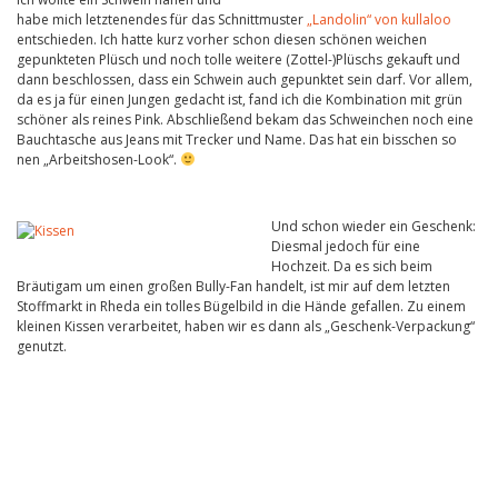
habe mich letztenendes für das Schnittmuster
„Landolin“ von kullaloo
entschieden. Ich hatte kurz vorher schon diesen schönen weichen
gepunkteten Plüsch und noch tolle weitere (Zottel-)Plüschs gekauft und
dann beschlossen, dass ein Schwein auch gepunktet sein darf. Vor allem,
da es ja für einen Jungen gedacht ist, fand ich die Kombination mit grün
schöner als reines Pink. Abschließend bekam das Schweinchen noch eine
Bauchtasche aus Jeans mit Trecker und Name. Das hat ein bisschen so
nen „Arbeitshosen-Look“.
Und schon wieder ein Geschenk:
Diesmal jedoch für eine
Hochzeit. Da es sich beim
Bräutigam um einen großen Bully-Fan handelt, ist mir auf dem letzten
Stoffmarkt in Rheda ein tolles Bügelbild in die Hände gefallen. Zu einem
kleinen Kissen verarbeitet, haben wir es dann als „Geschenk-Verpackung“
genutzt.