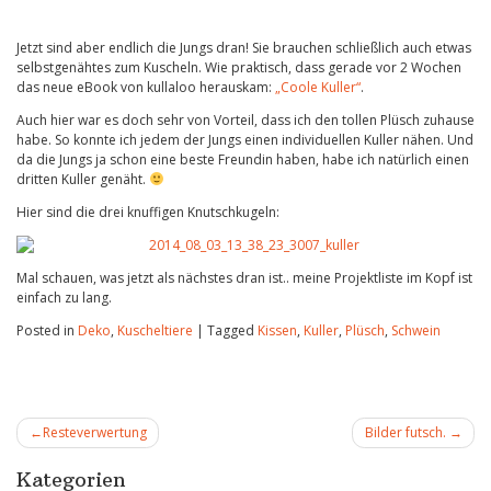
Jetzt sind aber endlich die Jungs dran! Sie brauchen schließlich auch etwas
selbstgenähtes zum Kuscheln. Wie praktisch, dass gerade vor 2 Wochen
das neue eBook von kullaloo herauskam:
„Coole Kuller“
.
Auch hier war es doch sehr von Vorteil, dass ich den tollen Plüsch zuhause
habe. So konnte ich jedem der Jungs einen individuellen Kuller nähen. Und
da die Jungs ja schon eine beste Freundin haben, habe ich natürlich einen
dritten Kuller genäht.
Hier sind die drei knuffigen Knutschkugeln:
Mal schauen, was jetzt als nächstes dran ist.. meine Projektliste im Kopf ist
einfach zu lang.
Posted in
Deko
,
Kuscheltiere
|
Tagged
Kissen
,
Kuller
,
Plüsch
,
Schwein
Beitragsnavigation
Resteverwertung
Bilder futsch.
Kategorien