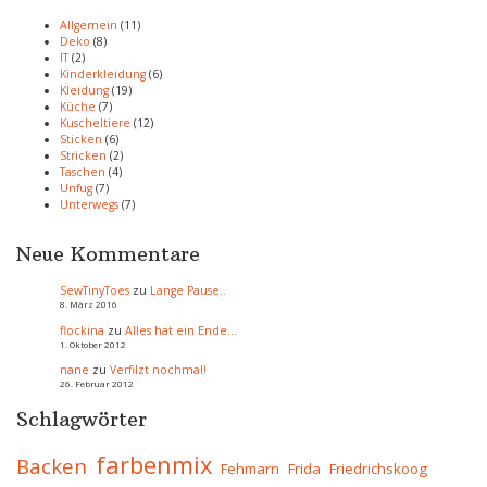
Allgemein
(11)
Deko
(8)
IT
(2)
Kinderkleidung
(6)
Kleidung
(19)
Küche
(7)
Kuscheltiere
(12)
Sticken
(6)
Stricken
(2)
Taschen
(4)
Unfug
(7)
Unterwegs
(7)
Neue Kommentare
SewTinyToes
zu
Lange Pause..
8. März 2016
flockina
zu
Alles hat ein Ende…
1. Oktober 2012
nane
zu
Verfilzt nochmal!
26. Februar 2012
Schlagwörter
farbenmix
Backen
Fehmarn
Frida
Friedrichskoog